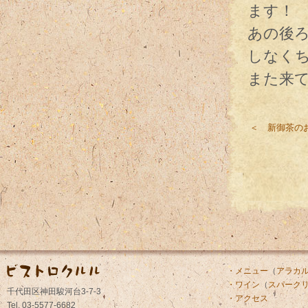
ます！
あの後
しなく
また来
＜ 新御茶の
・メニュー
（
アラカ
・ワイン
（
スパーク
千代田区神田駿河台3-7-3
・アクセス
Tel. 03-5577-6682