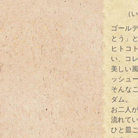
感謝
（いっ
ゴール
とう」
ヒトコ
い、コ
美しい
ッシュ
そんな
ダム。
お二人
流れて
ひと皿