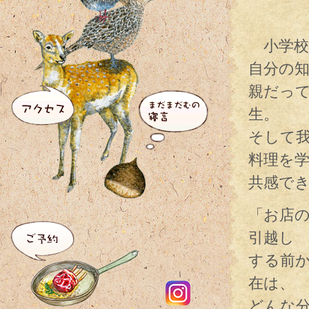
小学校
自分の
親だっ
生。
そして
料理を
共感で
「お店
引越し
する前
在は、
どんな