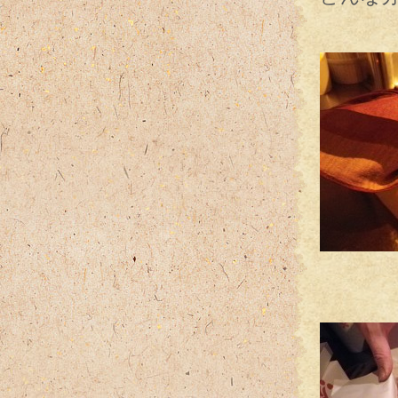
そん
嬉し
某有