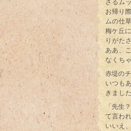
さるム
お帰り
ムの仕
梅ケ丘
りがた
ああ、
なくち
赤堤のチ
いつも
きまし
「先生
て言わ
いいえ