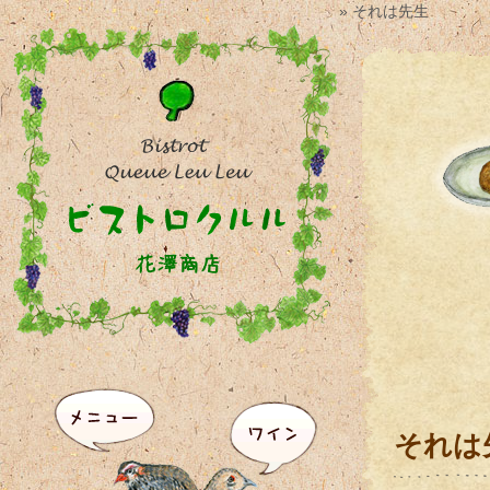
» それは先生
それは