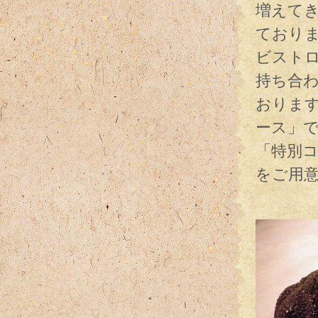
増えて
ており
ビスト
持ち合
おりま
ース」
「特別
をご用
例え