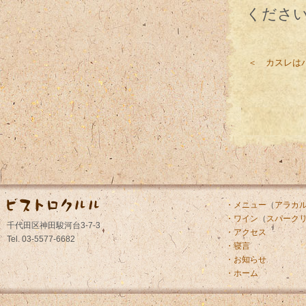
くださ
＜ カスレは
・メニュー
（
アラカ
・ワイン
（
スパーク
千代田区神田駿河台3-7-3
・アクセス
Tel. 03-5577-6682
・寝言
・お知らせ
・ホーム