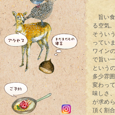
旨い食
る空気
そうい
ってい
ワイン
で旨い
という
多少雰
変わっ
味しさ
が求め
頂く割