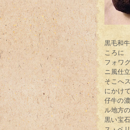
仏ペ
黒毛和
ころに
フォワ
ニ風仕
そこへ
にかけ
仔牛の
ル地方
黒い宝
ス・ペ