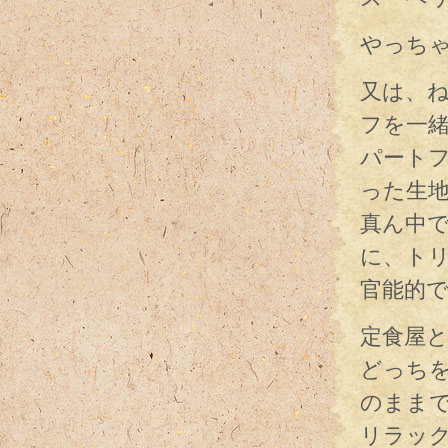
やっち
又は、
フを一
パート
った生
真ん中
に、ト
官能的
定食屋
どっち
のまま
リラッ