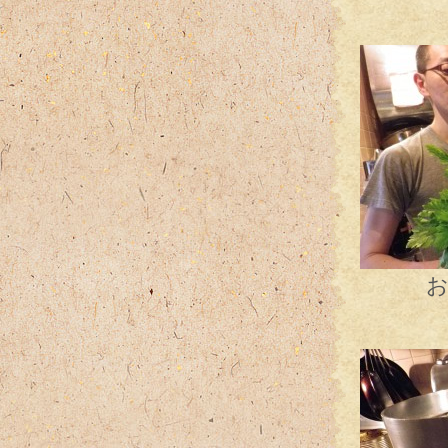
うっと
おおセ
鶏の