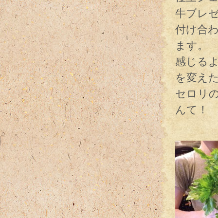
牛ブレ
付け合
ます。
感じる
を変え
セロリ
んて！
おおセ