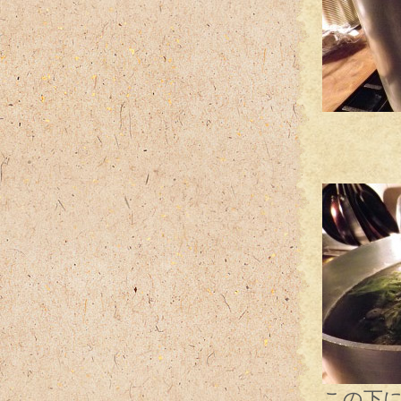
（フォ
愛し
この下