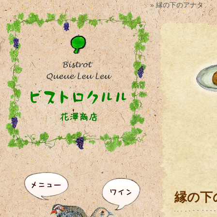
» 縁の下のアナタ
縁の下