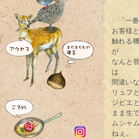
「一番
お客様
触れる
が
なんと
は
間違い
リュフ
ジビエ
まま生
ムシャ
ねぇ。