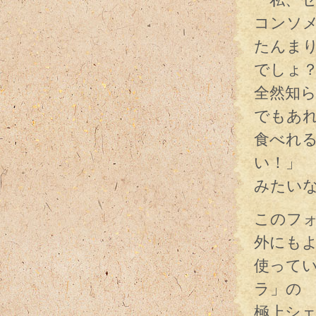
コンソ
たんま
でしょ
全然知
でもあ
食べれ
い！
みたい
このフ
外にも
使って
ラ」の
極上シ