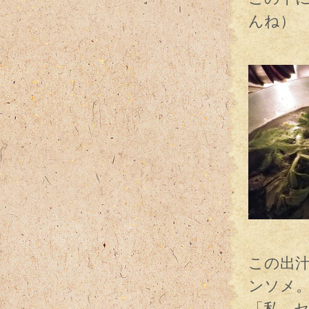
んね）
品の
自慢の
この出
ンソメ
「私、