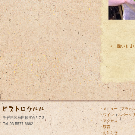
セ
＜ 酸いも甘
・メニュー
（
アラカ
・ワイン
（
スパーク
千代田区神田駿河台3-7-3
・アクセス
Tel. 03-5577-6682
・寝言
・お知らせ